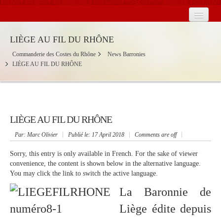
Home
LIÈGE AU FIL DU RHÔNE
La Commanderie in France
Commanderie des Costes du Rhône
News Barronies
LIÈGE AU FIL DU RHÔNE
Baronnies
Calendar
Contact Us
2026
LIÈGE AU FIL DU RHÔNE
Par
: Marc Olivier
Publié le:
17 April 2018
Comments are off
Sorry, this entry is only available in
French
. For the sake of viewer
convenience, the content is shown below in the alternative language.
You may click the link to switch the active language.
La Bar
onnie de
Liège édite depuis