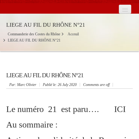
Home
LIEGE AU FIL DU RHÔNE N°21
La Commanderie in France
Commanderie des Costes du Rhône
Acceuil
LIEGE AU FIL DU RHÔNE N°21
Baronnies
Calendar
Contact Us
2026
LIEGE AU FIL DU RHÔNE N°21
Par
: Marc Olivier
Publié le:
26 July 2020
Comments are off
Le numéro 21 est paru….
ICI
Au sommaire :