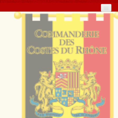
Home
La Commanderie in France
Baronnies
Calendar
Contact Us
2026