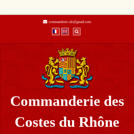
commanderie.cdr@gmail.com
Commanderie des
Costes du Rhône