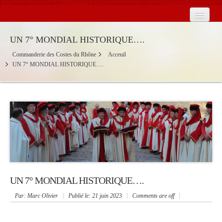
Accueil
UN 7° MONDIAL HISTORIQUE….
La Commanderie en France
Commanderie des Costes du Rhône
Acceuil
UN 7° MONDIAL HISTORIQUE….
Les Baronnies
Calendrier
Contact
Actualités
2026
UN 7° MONDIAL HISTORIQUE….
Par
: Marc Olivier
Publié le:
21 juin 2023
Comments are off