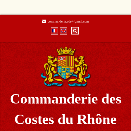
commanderie.cdr@gmail.com
Commanderie des
Costes du Rhône