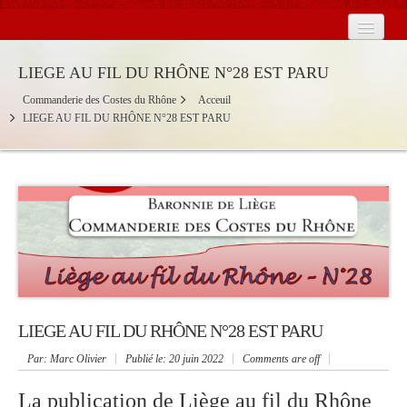
Accueil
LIEGE AU FIL DU RHÔNE N°28 EST PARU
La Commanderie en France
Commanderie des Costes du Rhône
Acceuil
LIEGE AU FIL DU RHÔNE N°28 EST PARU
Les Baronnies
Calendrier
Contact
Actualités
2026
LIEGE AU FIL DU RHÔNE N°28 EST PARU
Par
: Marc Olivier
Publié le:
20 juin 2022
Comments are off
La publication de Liè
ge au fil du Rhône