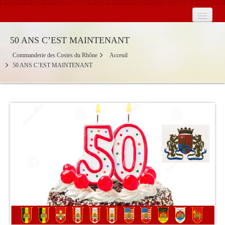
Accueil
50 ANS C’EST MAINTENANT
La Commanderie en France
Commanderie des Costes du Rhône
Acceuil
50 ANS C’EST MAINTENANT
Les Baronnies
Calendrier
Contact
Actualités
2026