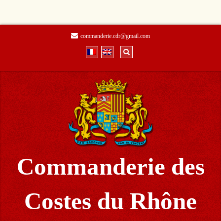
commanderie.cdr@gmail.com
Commanderie des
Costes du Rhône