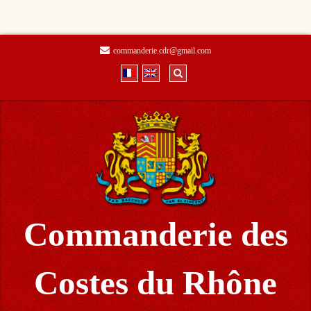
commanderie.cdr@gmail.com
Commanderie des
Costes du Rhône